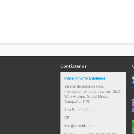
Contáctenos
Consulting for Business
Diseño de páginas web,
Posicionamiento de páginas (SEO),
Web Hosting, Social Media,
Campañas PPC
San Ramón
,
Alajuela
CR
info@con4biz.com