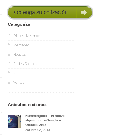
Obtenga su cotización
GRATIS
Categorías
Dispositivos móviles
Mercadeo
Noticias
Redes Sociales
SEO
e
Ventas
Artículos recientes
Hummingbird – El nuevo
algoritmo de Google –
Octubre 2013
octubre 02, 2013