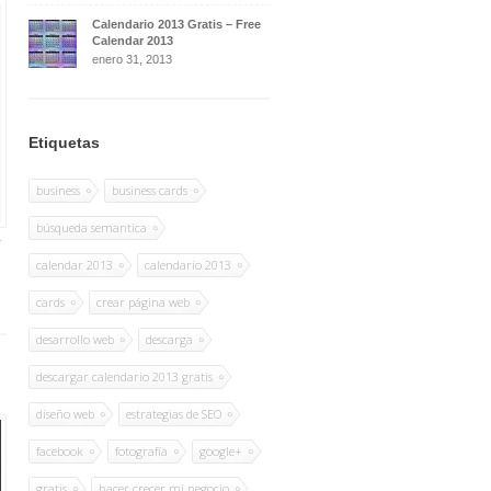
Calendario 2013 Gratis – Free
Calendar 2013
enero 31, 2013
Etiquetas
business
business cards
búsqueda semantica
a
calendar 2013
calendario 2013
cards
crear página web
desarrollo web
descarga
descargar calendario 2013 gratis
diseño web
estrategias de SEO
facebook
fotografía
google+
gratis
hacer crecer mi negocio