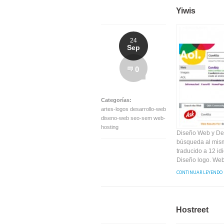
Yiwis
24
Sep
0
Categorías:
artes-logos desarrollo-web
diseno-web seo-sem web-
hosting
Diseño Web y Des
búsqueda al mism
traducido a 12 id
Diseño logo. Web 
CONTINUAR LEYENDO
Hostreet