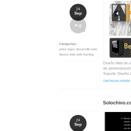
24
Sep
0
Categorías:
artes-logos desarrollo-web
diseno-web web-hosting
Diseño Web de un
de administració
Soporte. Diseño L
CONTINUAR LEYENDO
Solochivo.c
24
Sep