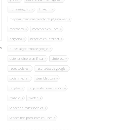
hummingbird
linkedin
mejorar posicionamiento de página web
mercadeo
mercadeo en linea
negocios
negocios en internet
es
nuevo algoritmo de google
obtener dinero en línea
pinterest
redes sociales
resultados de google
social media
stumbleupon
tarjetas
tarjetas de presentación
trabajo
twitter
vender en redes sociales
vender mis productos en línea