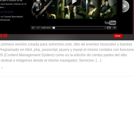
 primera versión creada para solochivo.com, sitio de eventos musicales y bandas
Programado en html, php, javascript, jquery y mysql el mismo contaba con funcion
S (Content Management System) como es la edición de ciertas partes del sitio
 textual e imágenes desde el mismo navegador. Servicios: […]