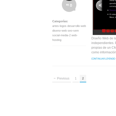
0
Categorías:
artes-logos desarrollo-web
diseno-web seo-sem
social-media-2 web-
Diseño Web de la
hosting
independientes. 
propias de un CM
como información
CONTINUAR LEYENDO
Previous
1
2